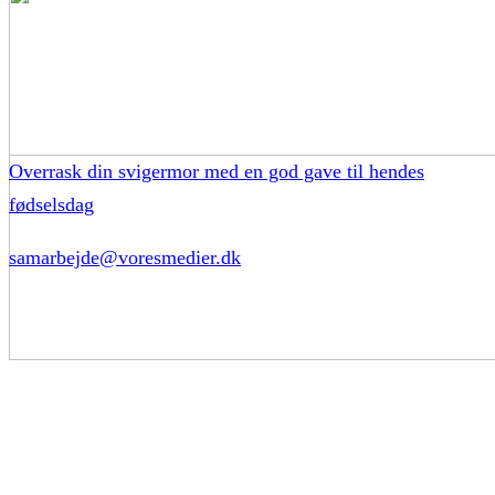
Overrask din svigermor med en god gave til hendes
fødselsdag
samarbejde@voresmedier.dk