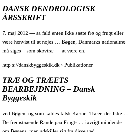
DANSK DENDROLOGISK
ÅRSSKRIFT
7. maj 2012 — så fald enten ikke sætte frø og frugt eller
være henvist til at nøjes … Bøgen, Danmarks nationaltræ
må siges – som skovtræ — at være en.
http s://danskbyggeskik.dk › Publikationer
TRÆ OG TRÆETS
BEARBEJDNING – Dansk
Byggeskik
ved Bøgen, og som kaldes falsk Kærne. Træer, der Ikke …
De fremstaaende Rande paa Frugt- … iøvrigt mindende
om Bøgens, men adskiller sig fra disse ved,.