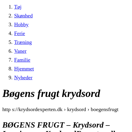
Tøj
Skønhed
Hobby
Ferie
Træning
Vaner
Familie
Hjemmet
Nyheder
Bøgens frugt krydsord
http s://krydsordexperten.dk › krydsord › boegensfrugt
BØGENS FRUGT – Krydsord –