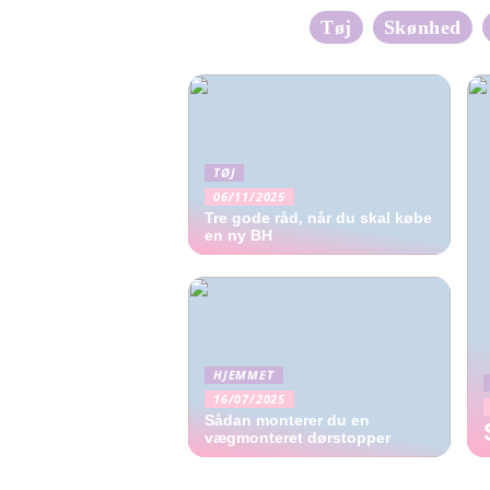
Tøj
Skønhed
TØJ
06/11/2025
Tre gode råd, når du skal købe
en ny BH
HJEMMET
16/07/2025
Sådan monterer du en
vægmonteret dørstopper