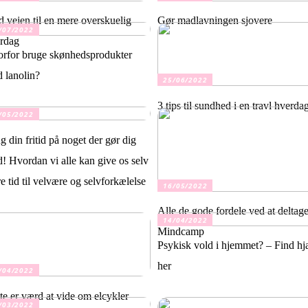
d vejen til en mere overskuelig
Gør madlavningen sjovere
/07/2022
rdag
rfor bruge skønhedsprodukter
 lanolin?
25/06/2022
3 tips til sundhed i en travl hverda
/05/2022
g din fritid på noget der gør dig
d! Hvordan vi alle kan give os selv
e tid til velvære og selvforkælelse
16/05/2022
Alle de gode fordele ved at deltage
14/04/2022
Mindcamp
Psykisk vold i hjemmet? – Find hj
her
/04/2022
te er værd at vide om elcykler
/03/2022