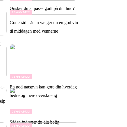
Ønsker du at passe godt på din hud?
20/06/2022
Gode råd: sådan vælger du en god vin
til middagen med vennerne
g
16/05/2022
 i
En god natsøvn kan gøre din hverdag
bedre og mere overskuelig
ælp
26/03/2022
Sådan indretter du din bolig
15/02/2022