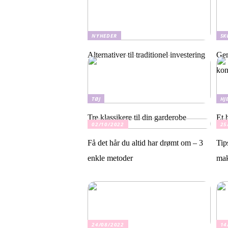
NYHEDER
SK
Alternativer til traditionel investering
Gen
kon
TØJ
HJ
Tre klassikere til din garderobe
Et 
02/10/2022
25
Få det hår du altid har drømt om – 3
Tip
enkle metoder
ma
24/08/2022
14