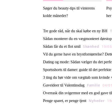
Søger du beauty-tips til vinterens
Psy
kolde måneder?
her
T
Tre gode råd, når du skal købe en ny BH
Sådan monterer du en vægmonteret dørstop
Skønhed
19/03
Sådan får du et flot smil
Vil du gerne have en brystforstørrelse? Dett
Dating og mode: Sådan vælger du det perfek
Sportsshorts til damer: guide til det perfekte f
3 ting du bør vide om vægttab som kvinde 
Familie
04/0
Gaveideer til Valentinsdag
Overrask din svigermor med en god gave ti
Nyheder
19
Penge sparet, er penge tjent
Sportsshorts til