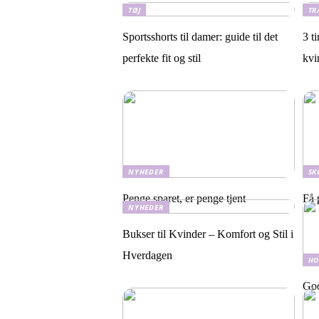
TØJ
TR
Sportsshorts til damer: guide til det
3 t
perfekte fit og stil
kvi
NYHEDER
SK
Penge sparet, er penge tjent
Få 
NYHEDER
Bukser til Kvinder – Komfort og Stil i
Hverdagen
HO
Gode