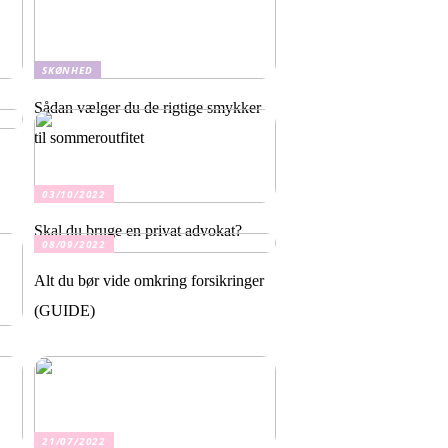
SKØNHED
Sådan vælger du de rigtige smykker
til sommeroutfitet
03/10/2022
Skal du bruge en privat advokat?
08/09/2022
Alt du bør vide omkring forsikringer
(GUIDE)
21/07/2022