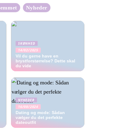
jemmet
Nyheder
SKØNHED
14/02/2025
Vil du gerne have en
brystforstørrelse? Dette skal
du vide
NYHEDER
16/08/2024
Dating og mode: Sådan
vælger du det perfekte
dateoutfit