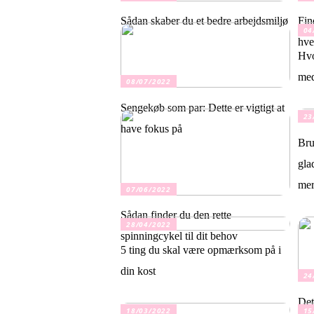
Sådan skaber du et bedre arbejdsmiljø
Fin
04
hve
Hvo
med
08/07/2022
Sengekøb som par: Dette er vigtigt at
23
have fokus på
Bru
gla
mer
07/06/2022
Sådan finder du den rette
28/04/2022
spinningcykel til dit behov
5 ting du skal være opmærksom på i
din kost
24
Det
18/03/2022
15