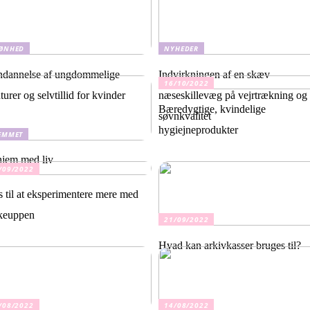
ØNHED
NYHEDER
dannelse af ungdommelige
Indvirkningen af en skæv
16/10/2022
turer og selvtillid for kvinder
næseskillevæg på vejrtrækning og
Bæredygtige, kvindelige
søvnkvalitet
hygiejneprodukter
EMMET
hjem med liv
/09/2022
s til at eksperimentere mere med
keuppen
21/09/2022
Hvad kan arkivkasser bruges til?
/08/2022
14/08/2022