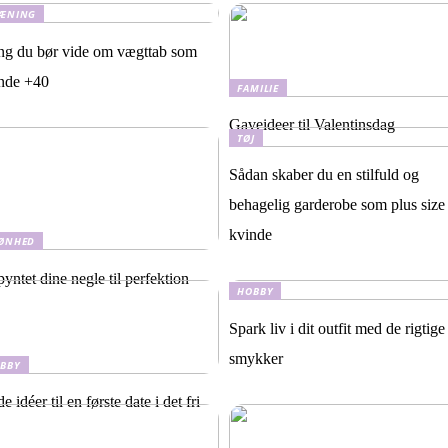
ÆNING
ing du bør vide om vægttab som
nde +40
FAMILIE
Gaveideer til Valentinsdag
TØJ
Sådan skaber du en stilfuld og
behagelig garderobe som plus size
kvinde
ØNHED
pyntet dine negle til perfektion
HOBBY
Spark liv i dit outfit med de rigtige
smykker
BBY
 idéer til en første date i det fri