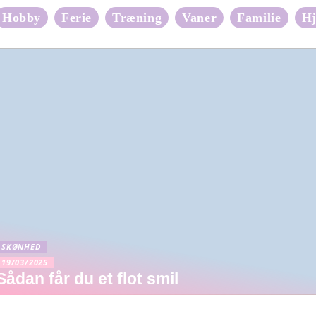
Hobby
Ferie
Træning
Vaner
Familie
H
SKØNHED
19/03/2025
Sådan får du et flot smil