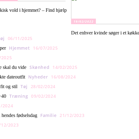
kisk vold i hjemmet? – Find hjælp
19/02/2022
Det enhver kvinde søger i et køkk
øj
06/11/2025
Hjemmet
16/07/2025
per
/2025
Skønhed
14/02/2025
e skal du vide
Nyheder
16/08/2024
te dateoutfit
Tøj
28/02/2024
it og stil
Træning
09/02/2024
+40
1/2024
Familie
21/12/2023
l hendes fødselsdag
/12/2023
3 ting du bør vide