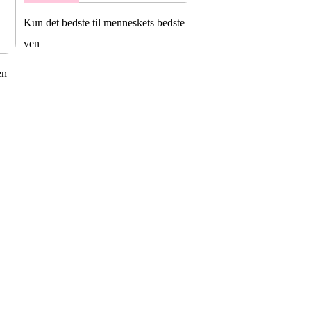
Kun det bedste til menneskets bedste
ven
en
Overrask din
svigermor med en