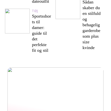
dateoutfit
Sådan
skaber du
TØJ
en stilfuld
Sportsshor
og
ts til
behagelig
damer:
garderobe
guide til
som plus
det
size
perfekte
kvinde
fit og stil