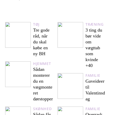
TØJ
TRÆNING
Tre gode
3 ting du
råd, når
bør vide
du skal
om
købe en
vægttab
ny BH
som
kvinde
HJEMMET
+40
Sådan
monterer
FAMILIE
du en
Gaveideer
vægmonte
til
ret
Valentinsd
dørstopper
ag
SKØNHED
FAMILIE
Sådan får
Overrask