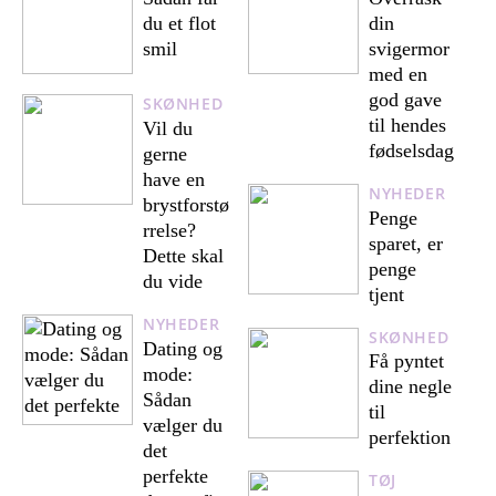
du et flot
din
smil
svigermor
med en
god gave
SKØNHED
til hendes
Vil du
fødselsdag
gerne
have en
NYHEDER
brystforstø
Penge
rrelse?
sparet, er
Dette skal
penge
du vide
tjent
NYHEDER
SKØNHED
Dating og
Få pyntet
mode:
dine negle
Sådan
til
vælger du
perfektion
det
perfekte
TØJ