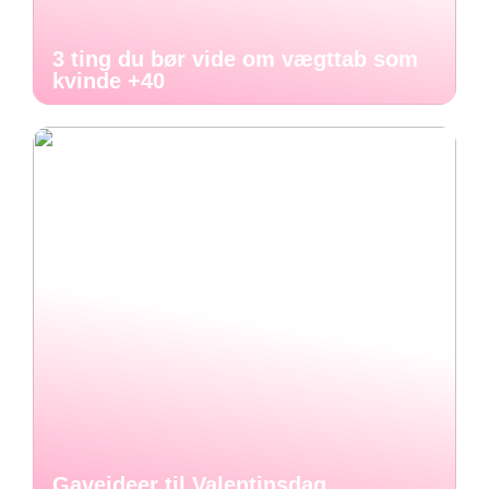
3 ting du bør vide om vægttab som
kvinde +40
Gaveideer til Valentinsdag