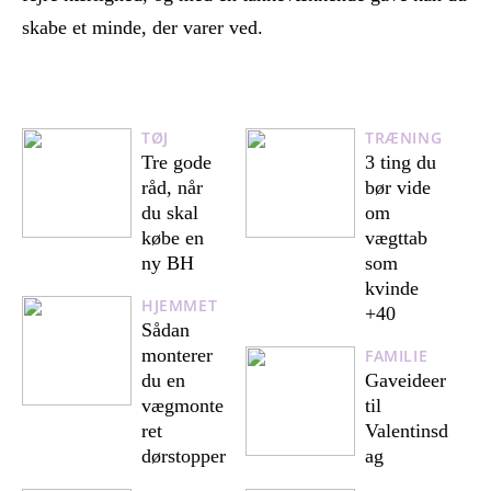
skabe et minde, der varer ved.
TØJ
TRÆNING
Tre gode
3 ting du
råd, når
bør vide
du skal
om
købe en
vægttab
ny BH
som
kvinde
HJEMMET
+40
Sådan
monterer
FAMILIE
du en
Gaveideer
vægmonte
til
ret
Valentinsd
dørstopper
ag