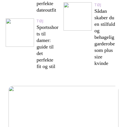
perfekte
TØJ
dateoutfit
Sådan
skaber du
TØJ
en stilfuld
Sportsshor
og
ts til
behagelig
damer:
garderobe
guide til
som plus
det
size
perfekte
kvinde
fit og stil