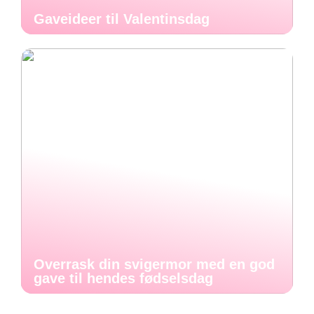
Gaveideer til Valentinsdag
Overrask din svigermor med en god
gave til hendes fødselsdag