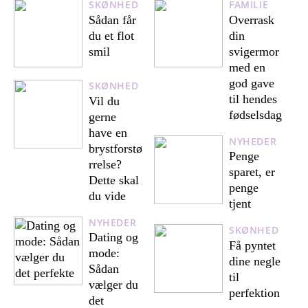
SKØNHED
FAMILIE
Sådan får
Overrask
du et flot
din
smil
svigermor
med en
god gave
SKØNHED
til hendes
Vil du
fødselsdag
gerne
have en
NYHEDER
brystforstø
Penge
rrelse?
sparet, er
Dette skal
penge
du vide
tjent
NYHEDER
SKØNHED
Dating og
Få pyntet
mode:
dine negle
Sådan
til
vælger du
perfektion
det