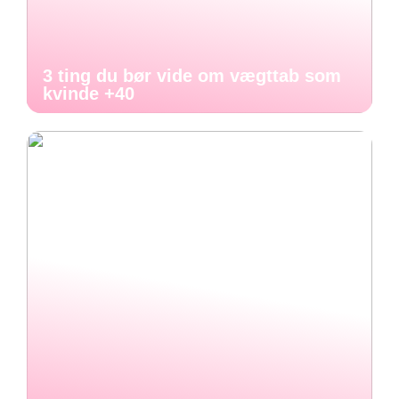
3 ting du bør vide om vægttab som
kvinde +40