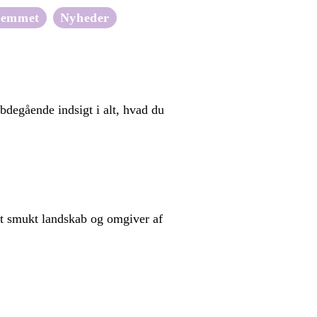
jemmet
Nyheder
degående indsigt i alt, hvad du
t smukt landskab og omgiver af