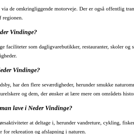
via de omkringliggende motorveje. Der er også offentlig trans
f regionen.
Neder Vindinge?
 faciliteter som dagligvarebutikker, restauranter, skoler og sp
igheder.
Neder Vindinge?
ndsby, har den flere seværdigheder, herunder smukke naturomr
aturelskere og dem, der ønsker at lære mere om områdets histo
 man lave i Neder Vindinge?
saktiviteter at deltage i, herunder vandreture, cykling, fisk
 for rekreation og afslapning i naturen.