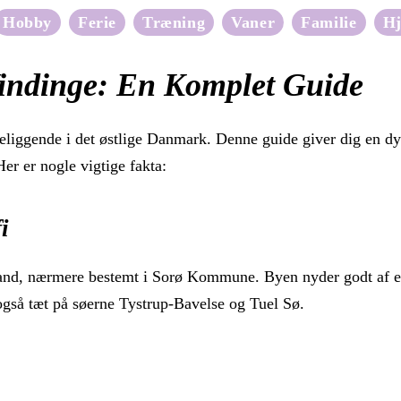
Hobby
Ferie
Træning
Vaner
Familie
H
indinge: En Komplet Guide
liggende i det østlige Danmark. Denne guide giver dig en dyb
r er nogle vigtige fakta:
i
land, nærmere bestemt i Sorø Kommune. Byen nyder godt af e
også tæt på søerne Tystrup-Bavelse og Tuel Sø.