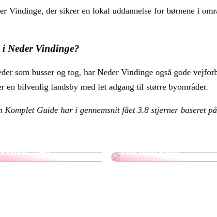
eder Vindinge, der sikrer en lokal uddannelse for børnene i om
 i Neder Vindinge?
der som busser og tog, har Neder Vindinge også gode vejforbi
 en bilvenlig landsby med let adgang til større byområder.
n Komplet Guide har i gennemsnit fået
3.8
stjerner baseret p
3 ting du bør vide
om vægttab som
Gaveideer til
kvinde +40
Valentinsdag