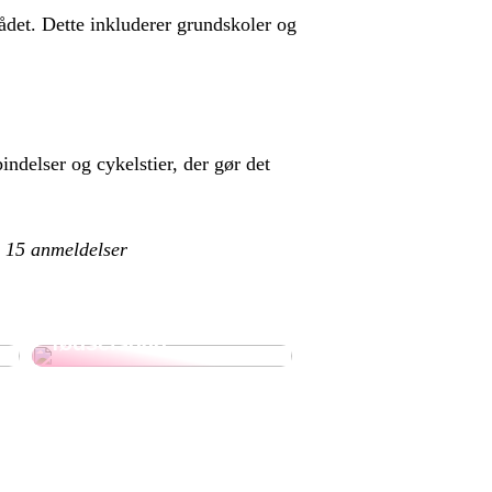
rådet. Dette inkluderer grundskoler og
ndelser og cykelstier, der gør det
å
15
anmeldelser
Overrask din
svigermor med en
god gave til hendes
fødselsdag