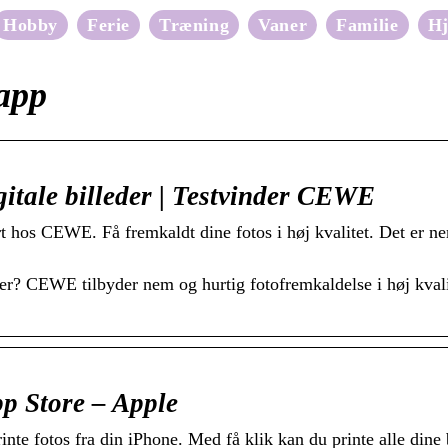
Hobby
Ferie
Træning
Vaner
Familie
H
app
gitale billeder | Testvinder CEWE
t hos CEWE. Få fremkaldt dine fotos i høj kvalitet. Det er ne
der? CEWE tilbyder nem og hurtig fotofremkaldelse i høj kvalite
pp Store – Apple
printe fotos fra din iPhone. Med få klik kan du printe alle di