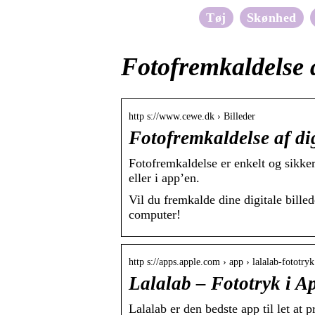
Tøj
Skønhed
Fotofremkaldelse 
http s://www.cewe.dk › Billeder
Fotofremkaldelse af di
Fotofremkaldelse er enkelt og sikker
eller i app’en.
Vil du fremkalde dine digitale bille
computer!
http s://apps.apple.com › app › lalalab-fototryk
Lalalab – Fototryk i A
Lalalab er den bedste app til let at 