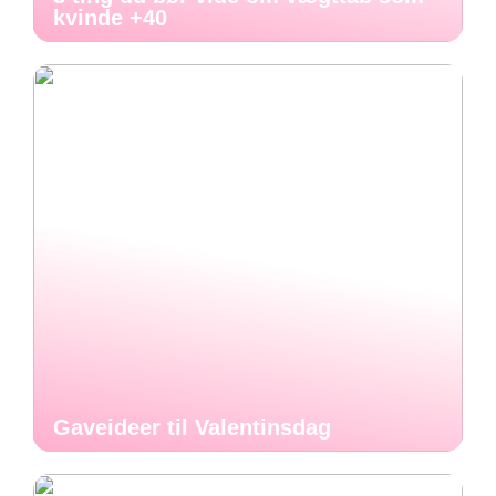
kvinde +40
Gaveideer til Valentinsdag