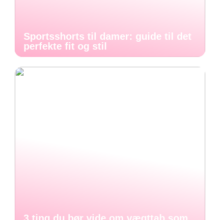
Sportsshorts til damer: guide til det
perfekte fit og stil
3 ting du bør vide om vægttab som