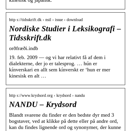
kinesisk og japansk.
http s://tidsskrift.dk › nsil › issue › download
Nordiske Studier i Leksikografi –
Tidsskrift.dk
orðfræði.indb
19. feb. 2009 — og vi har relativt få af dem i
dialekterne, der jo er talesprog. … hún er
kínverskari en allt sem kínverskt er ‘hun er mer
kinesisk en alt …
http s://www.krydsord.org › krydsord › nandu
NANDU – Krydsord
Blandt svarene du finder er den bedste dyr med 3
bogstaver, ved at klikke på dette eller på andre ord,
kan du findes lignende ord og synonymer, der kunne