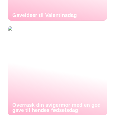
Gaveideer til Valentinsdag
Overrask din svigermor med en god
gave til hendes fødselsdag