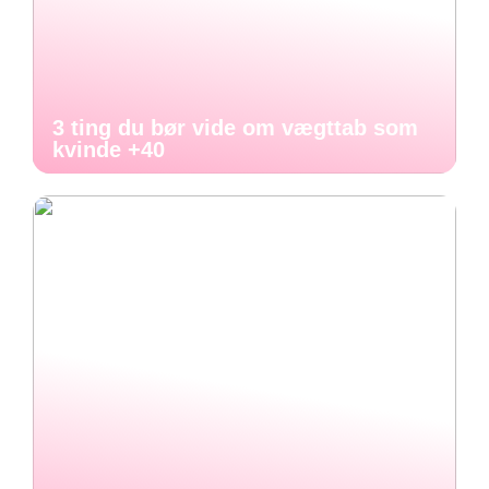
3 ting du bør vide om vægttab som
kvinde +40