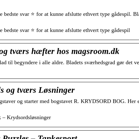
bedste svar ⭐ for at kunne afslutte ethvert type gådespil. Bl
bedste svar ⭐ for at kunne afslutte ethvert type gådespil
 og tværs hæfter hos magsroom.dk
ad til begyndere i alle aldre. Bladets sværhedsgrad gør det ve
s og tværs Løsninger
bogstaver og starter med bogstavet R. KRYDSORD BOG. Her er 
k – Krydsordsløsninger
r Puzzles – Tankesport