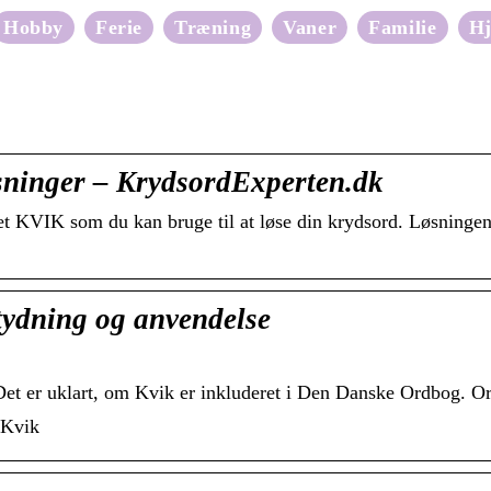
Hobby
Ferie
Træning
Vaner
Familie
H
ninger – KrydsordExperten.dk
et KVIK som du kan bruge til at løse din krydsord. Løsningen 
ydning og anvendelse
Det er uklart, om Kvik er inkluderet i Den Danske Ordbog. O
 Kvik