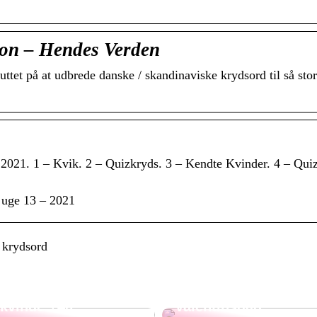
on – Hendes Verden
t på at udbrede danske / skandinaviske krydsord til så stor
2021. 1 – Kvik. 2 – Quizkryds. 3 – Kendte Kvinder. 4 – Quiz
 uge 13 – 2021
 krydsord
3 ting du bør vide
om vægttab som
Gaveideer til
kvinde +40
Valentinsdag