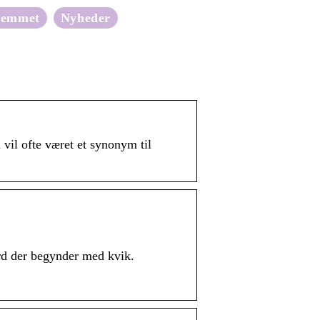
jemmet
Nyheder
vil ofte været et synonym til
rd der begynder med kvik.