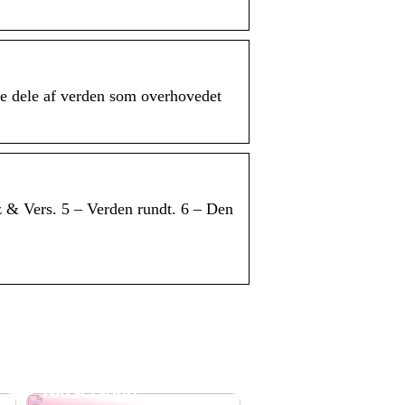
e dele af verden som overhovedet
 & Vers. 5 – Verden rundt. 6 – Den
Overrask din
svigermor med en
god gave til hendes
fødselsdag