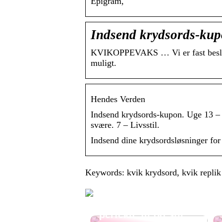
Epigram,
Indsend krydsords-kup
KVIKOPPEVAKS … Vi er fast beslutte
muligt.
Hendes Verden
Indsend krydsords-kupon. Uge 13 – 
svære. 7 – Livsstil.
Indsend dine krydsordsløsninger for
Keywords: kvik krydsord, kvik replik
Sportsshorts til
damer: guide til det
perfekte fit og stil