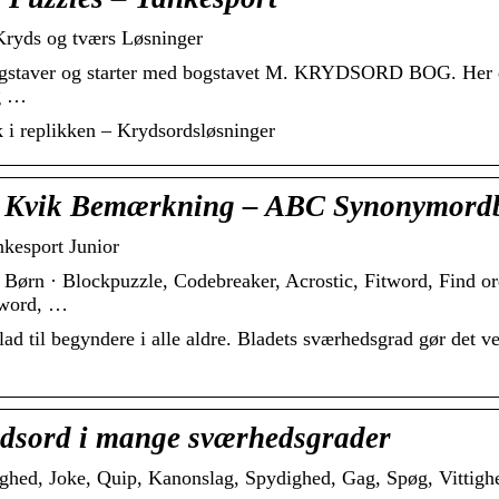
yds og tværs Løsninger
bogstaver og starter med bogstavet M. KRYDSORD BOG. Her er 
ug …
k i replikken – Krydsordsløsninger
r Kvik Bemærkning – ABC Synonymord
nkesport Junior
Børn · Blockpuzzle, Codebreaker, Acrostic, Fitword, Find or
itword, …
ad til begyndere i alle aldre. Bladets sværhedsgrad gør det ve
ydsord i mange sværhedsgrader
hed, Joke, Quip, Kanonslag, Spydighed, Gag, Spøg, Vittigh