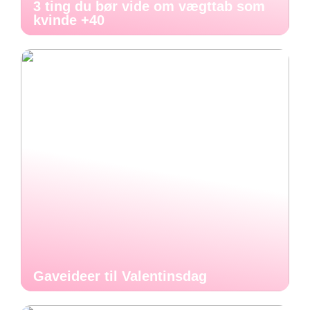
3 ting du bør vide om vægttab som
kvinde +40
Gaveideer til Valentinsdag