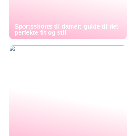
Sportsshorts til damer: guide til det
perfekte fit og stil