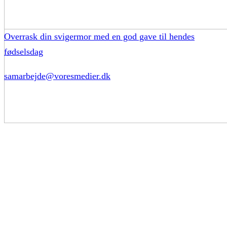
Overrask din svigermor med en god gave til hendes
fødselsdag
samarbejde@voresmedier.dk