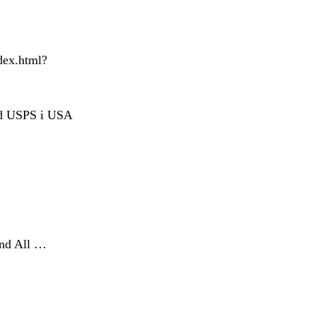
dex.html?
med USPS i USA
and All …