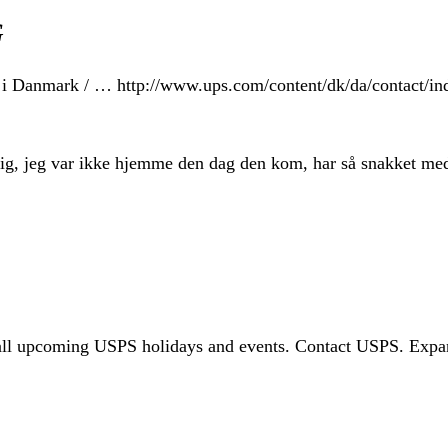
G
 i Danmark / … http://www.ups.com/content/dk/da/contact/in
l mig, jeg var ikke hjemme den dag den kom, har så snakket 
t of all upcoming USPS holidays and events. Contact USPS. Exp