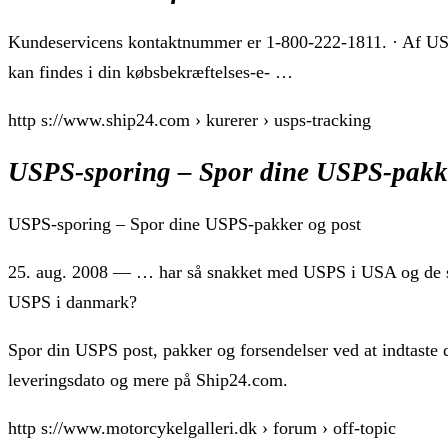
Kundeservicens kontaktnummer er 1-800-222-1811. · Af U
kan findes i din købsbekræftelses-e- …
http s://www.ship24.com › kurerer › usps-tracking
USPS-sporing – Spor dine USPS-pakk
USPS-sporing – Spor dine USPS-pakker og post
25. aug. 2008 — … har så snakket med USPS i USA og de sig
USPS i danmark?
Spor din USPS post, pakker og forsendelser ved at indtaste 
leveringsdato og mere på Ship24.com.
http s://www.motorcykelgalleri.dk › forum › off-topic