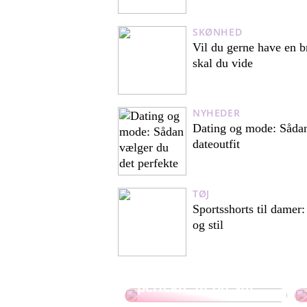
SKØNHED
Vil du gerne have en br
skal du vide
NYHEDER
Dating og mode: Sådan
dateoutfit
TØJ
Sportsshorts til damer: 
og stil
Sportsshorts til
damer: guide til det
perfekte fit og stil