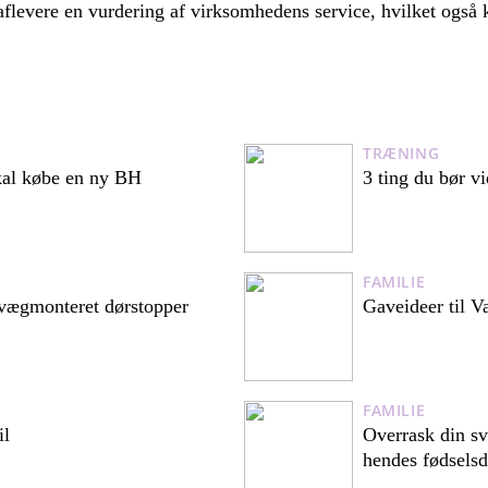
levere en vurdering af virksomhedens service, hvilket også k
TRÆNING
skal købe en ny BH
3 ting du bør 
FAMILIE
vægmonteret dørstopper
Gaveideer til V
FAMILIE
il
Overrask din sv
hendes fødsels