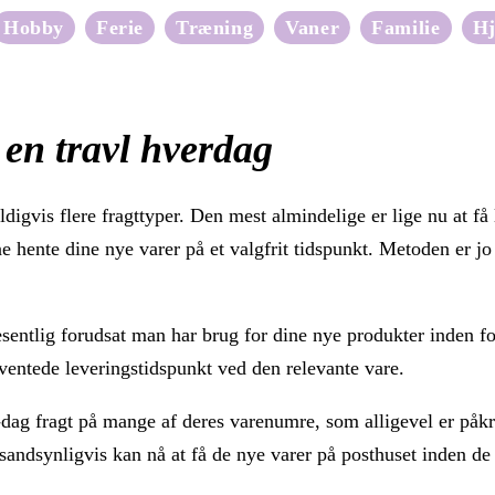
Hobby
Ferie
Træning
Vaner
Familie
H
i en travl hverdag
eldigvis flere fragttyper. Den mest almindelige er lige nu at få
unne hente dine nye varer på et valgfrit tidspunkt. Metoden er
ntlig forudsat man har brug for dine nye produkter inden for
rventede leveringstidspunkt ved den relevante vare.
-dag fragt på mange af deres varenumre, som alligevel er påkr
 sandsynligvis kan nå at få de nye varer på posthuset inden de 