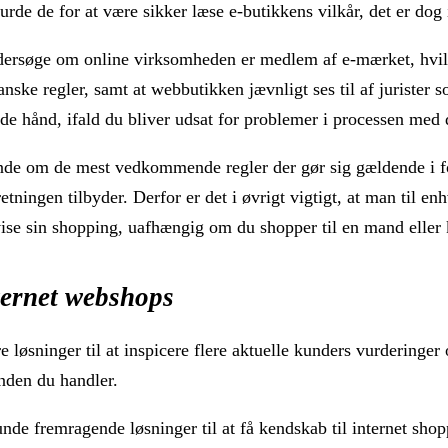
burde de for at være sikker læse e-butikkens vilkår, det er dog
ersøge om online virksomheden er medlem af e-mærket, hvilk
ske regler, samt at webbutikken jævnligt ses til af jurister 
de hånd, ifald du bliver udsat for problemer i processen med 
ende om de mest vedkommende regler der gør sig gældende i f
tningen tilbyder. Derfor er det i øvrigt vigtigt, at man til en
vise sin shopping, uafhængig om du shopper til en mand eller 
ternet webshops
re løsninger til at inspicere flere aktuelle kunders vurderinger 
nden du handler.
de fremragende løsninger til at få kendskab til internet shopp