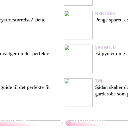
NYHEDER
ystforstørrelse? Dette
Penge sparet, er
SKØNHED
 vælger du det perfekte
Få pyntet dine n
TØJ
guide til det perfekte fit
Sådan skaber du
garderobe som p
3 ting du bør vide
om vægttab som
Gaveideer til
kvinde +40
Valentinsdag