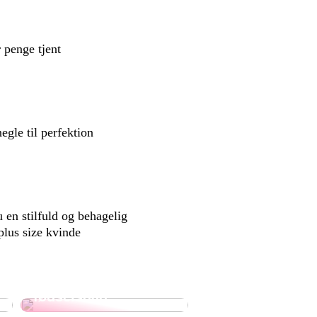
 penge tjent
egle til perfektion
 en stilfuld og behagelig
lus size kvinde
Overrask din
svigermor med en
god gave til hendes
fødselsdag